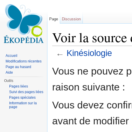
Page
Discussion
Voir la source
←
Kinésiologie
Accueil
Aller à :
navigation
,
rechercher
Modifications récentes
Page au hasard
Vous ne pouvez pa
Aide
Outils
raison suivante :
Pages liées
Suivi des pages liées
Pages spéciales
Vous devez confir
Information sur la
page
avant de modifier 