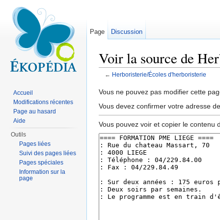
Page
Discussion
Voir la source de Her
←
Herboristerie/Écoles d'herboristerie
Aller à :
navigation
,
rechercher
Vous ne pouvez pas modifier cette page
Accueil
Modifications récentes
Vous devez confirmer votre adresse de c
Page au hasard
Aide
Vous pouvez voir et copier le contenu 
Outils
Pages liées
Suivi des pages liées
Pages spéciales
Information sur la
page