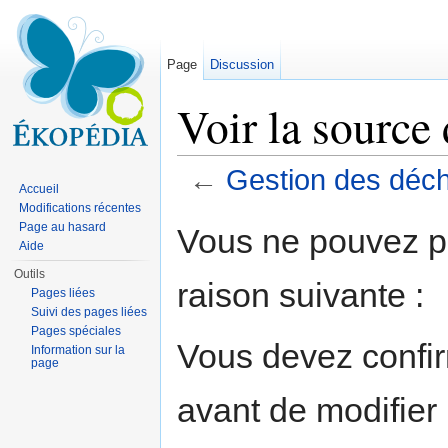
Page
Discussion
Voir la source
←
Gestion des déc
Accueil
Aller à :
navigation
,
rechercher
Modifications récentes
Page au hasard
Vous ne pouvez pa
Aide
Outils
raison suivante :
Pages liées
Suivi des pages liées
Pages spéciales
Vous devez confir
Information sur la
page
avant de modifier 