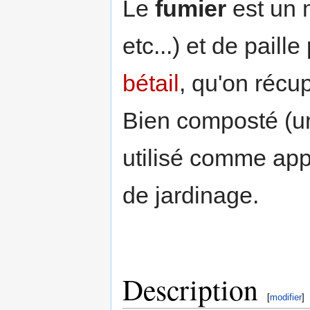
Le
fumier
est un 
etc...) et de paill
bétail
, qu'on récu
Bien composté (un
utilisé comme app
de jardinage.
Description
[
modifier
]