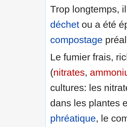
Trop longtemps, i
déchet
ou a été é
compostage
préal
Le fumier frais, r
(
nitrates
,
ammoni
cultures: les nitr
dans les plantes e
phréatique
, le co