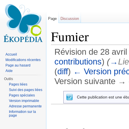
Page
Discussion
Fumier
Révision de 28 avri
Accueil
contributions
)
(
→
Li
Modifications récentes
Page au hasard
(
diff
)
← Version pré
Aide
Version suivante → (
Outils
Pages liées
Aller à :
navigation
,
rechercher
Suivi des pages liées
Pages spéciales
Cette publication est une éb
Version imprimable
Adresse permanente
Information sur la
page