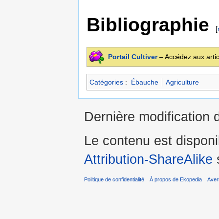
Bibliographie
[
Portail Cultiver
– Accédez aux artic
Catégories
:
Ébauche
Agriculture
Dernière modification d
Le contenu est dispon
Attribution-ShareAlike
s
Politique de confidentialité
À propos de Ekopedia
Aver