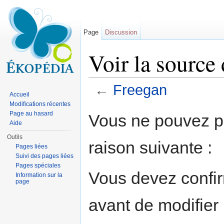
Page
Discussion
Voir la source
←
Freegan
Accueil
Aller à :
navigation
,
rechercher
Modifications récentes
Page au hasard
Vous ne pouvez pa
Aide
Outils
raison suivante :
Pages liées
Suivi des pages liées
Pages spéciales
Vous devez confir
Information sur la
page
avant de modifier 