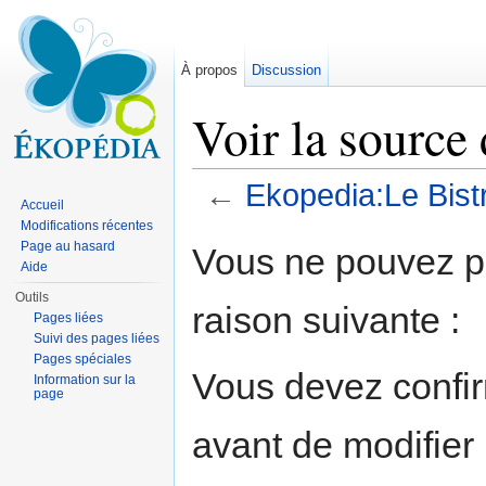
À propos
Discussion
Voir la source
←
Ekopedia:Le Bist
Accueil
Aller à :
navigation
,
rechercher
Modifications récentes
Page au hasard
Vous ne pouvez pa
Aide
Outils
raison suivante :
Pages liées
Suivi des pages liées
Pages spéciales
Vous devez confir
Information sur la
page
avant de modifier 