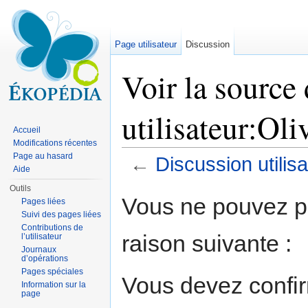
Page utilisateur
Discussion
Voir la source
utilisateur:Oli
Accueil
Modifications récentes
Page au hasard
←
Discussion utilisa
Aide
Aller à :
navigation
,
rechercher
Outils
Vous ne pouvez pa
Pages liées
Suivi des pages liées
Contributions de
raison suivante :
l’utilisateur
Journaux
d’opérations
Pages spéciales
Vous devez confir
Information sur la
page