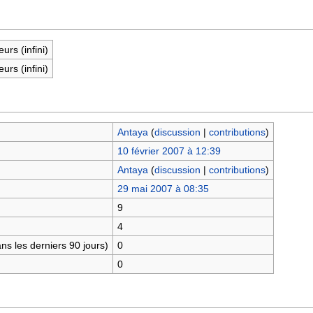
eurs (infini)
eurs (infini)
Antaya
(
discussion
|
contributions
)
10 février 2007 à 12:39
Antaya
(
discussion
|
contributions
)
29 mai 2007 à 08:35
9
4
s les derniers 90 jours)
0
0