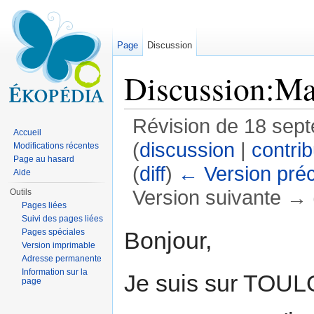
Page
Discussion
Discussion:Ma
Révision de 18 sep
Accueil
(
discussion
|
contrib
Modifications récentes
Page au hasard
(
diff
)
← Version pré
Aide
Version suivante → (
Outils
Pages liées
Aller à :
navigation
,
rechercher
Suivi des pages liées
Bonjour,
Pages spéciales
Version imprimable
Adresse permanente
Information sur la
Je suis sur TO
page