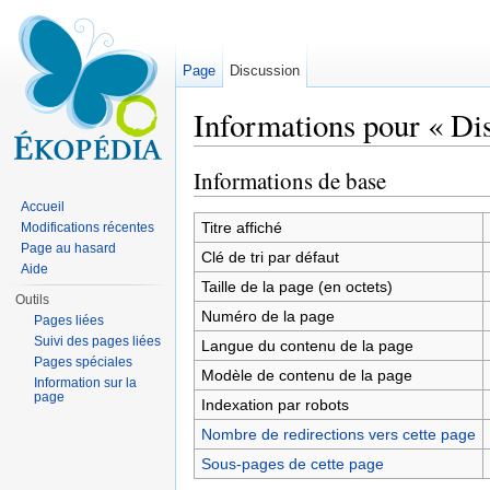
Page
Discussion
Informations pour « Di
Aller à :
navigation
,
rechercher
Informations de base
Accueil
Titre affiché
Modifications récentes
Page au hasard
Clé de tri par défaut
Aide
Taille de la page (en octets)
Outils
Numéro de la page
Pages liées
Suivi des pages liées
Langue du contenu de la page
Pages spéciales
Modèle de contenu de la page
Information sur la
page
Indexation par robots
Nombre de redirections vers cette page
Sous-pages de cette page