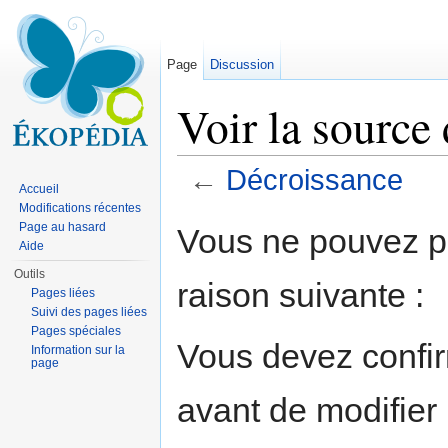
Page
Discussion
Voir la source
←
Décroissance
Accueil
Aller à :
navigation
,
rechercher
Modifications récentes
Page au hasard
Vous ne pouvez pa
Aide
Outils
raison suivante :
Pages liées
Suivi des pages liées
Pages spéciales
Vous devez confir
Information sur la
page
avant de modifier 