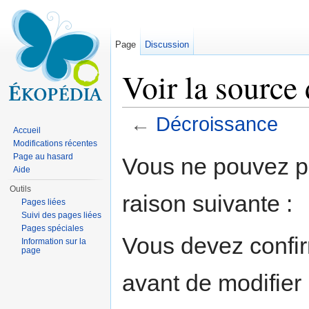
Page
Discussion
Voir la source
←
Décroissance
Accueil
Aller à :
navigation
,
rechercher
Modifications récentes
Page au hasard
Vous ne pouvez pa
Aide
Outils
raison suivante :
Pages liées
Suivi des pages liées
Pages spéciales
Vous devez confir
Information sur la
page
avant de modifier 