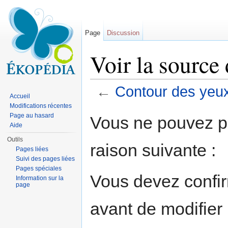
Page
Discussion
Voir la source
←
Contour des yeu
Accueil
Aller à :
navigation
,
rechercher
Modifications récentes
Page au hasard
Vous ne pouvez pa
Aide
Outils
raison suivante :
Pages liées
Suivi des pages liées
Pages spéciales
Vous devez confir
Information sur la
page
avant de modifier 