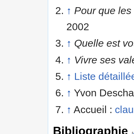
↑
Pour que les 
2002
↑
Quelle est vo
↑
Vivre ses val
↑
Liste détaill
↑
Yvon Descham
↑
Accueil :
cla
Bibliographie
[