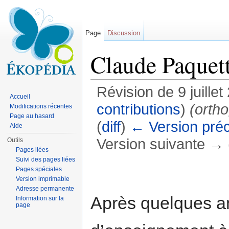
Page
Discussion
Claude Paquet
Révision de 9 juille
Accueil
contributions
)
(orth
Modifications récentes
Page au hasard
(
diff
)
← Version pré
Aide
Version suivante → (
Outils
Pages liées
Aller à :
navigation
,
rechercher
Suivi des pages liées
Pages spéciales
Version imprimable
Adresse permanente
Après quelques 
Information sur la
page