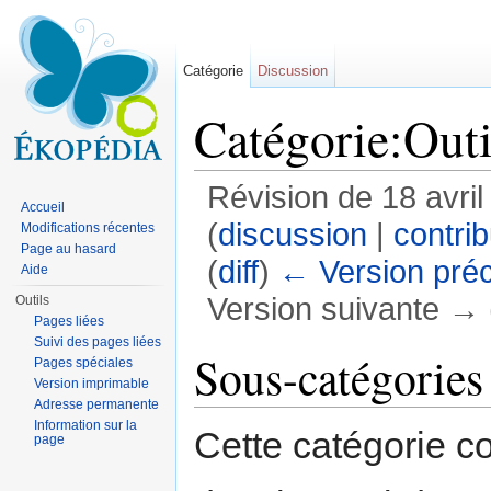
Catégorie
Discussion
Catégorie:Outi
Révision de 18 avri
Accueil
(
discussion
|
contrib
Modifications récentes
Page au hasard
(
diff
)
← Version pré
Aide
Version suivante → (
Outils
Pages liées
Aller à :
navigation
,
rechercher
Suivi des pages liées
Sous-catégories
Pages spéciales
Version imprimable
Adresse permanente
Information sur la
Cette catégorie c
page