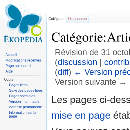
Catégorie
Discussion
Catégorie:Artic
Révision de 31 octo
Accueil
(
discussion
|
contrib
Modifications récentes
Page au hasard
(
diff
)
← Version pré
Aide
Version suivante → (
Outils
Pages liées
Aller à :
navigation
,
rechercher
Suivi des pages liées
Les pages ci-dess
Pages spéciales
Version imprimable
Adresse permanente
mise en page
étab
Information sur la
page