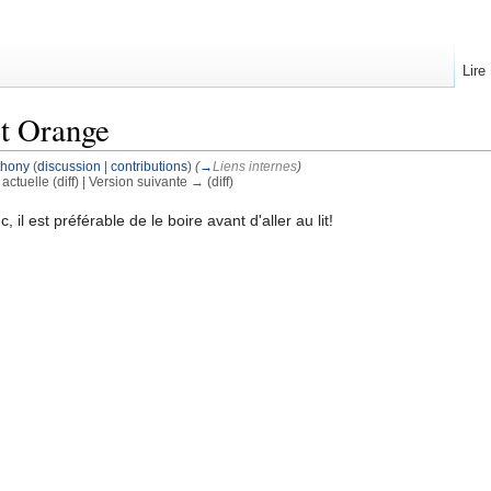
Lire
t Orange
thony
(
discussion
|
contributions
)
(
→
Liens internes
)
 actuelle (diff) | Version suivante → (diff)
 il est préférable de le boire avant d'aller au lit!