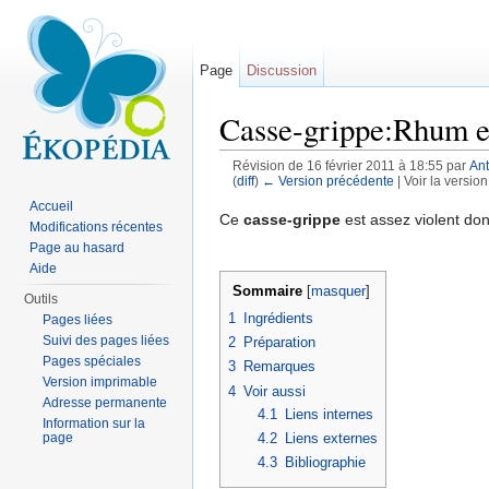
Page
Discussion
Casse-grippe:Rhum e
Révision de 16 février 2011 à 18:55 par
An
(
diff
)
← Version précédente
| Voir la version
Aller à :
navigation
,
rechercher
Accueil
Ce
casse-grippe
est assez violent donc,
Modifications récentes
Page au hasard
Aide
Sommaire
[
masquer
]
Outils
1
Ingrédients
Pages liées
Suivi des pages liées
2
Préparation
Pages spéciales
3
Remarques
Version imprimable
4
Voir aussi
Adresse permanente
4.1
Liens internes
Information sur la
4.2
Liens externes
page
4.3
Bibliographie