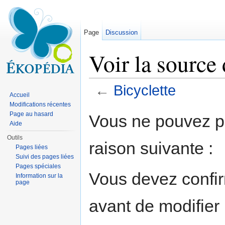
Page
Discussion
Voir la source 
←
Bicyclette
Accueil
Aller à :
navigation
,
rechercher
Modifications récentes
Page au hasard
Vous ne pouvez pa
Aide
Outils
raison suivante :
Pages liées
Suivi des pages liées
Pages spéciales
Vous devez confir
Information sur la
page
avant de modifier 