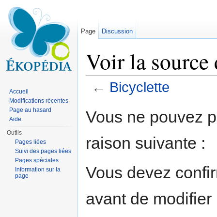
Page
Discussion
Voir la source 
←
Bicyclette
Accueil
Aller à :
navigation
,
rechercher
Modifications récentes
Page au hasard
Vous ne pouvez pa
Aide
Outils
raison suivante :
Pages liées
Suivi des pages liées
Pages spéciales
Vous devez confir
Information sur la
page
avant de modifier 