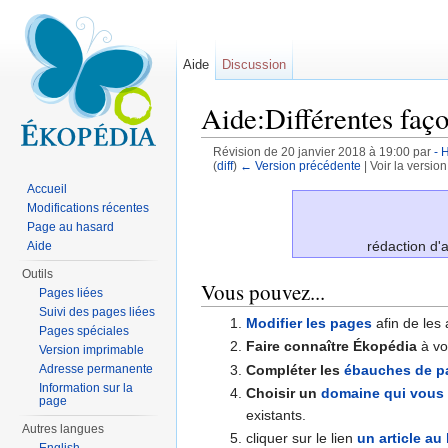
Aide
Discussion
Aide:Différentes faç
Révision de 20 janvier 2018 à 19:00 par
- 
(
diff
)
← Version précédente
| Voir la version
Aller à :
navigation
,
rechercher
Accueil
Modifications récentes
Page au hasard
rédaction d'a
Aide
Outils
Vous pouvez...
Pages liées
Suivi des pages liées
Modifier les pages
afin de les 
Pages spéciales
Faire connaître Ékopédia
à vo
Version imprimable
Compléter les
ébauches de p
Adresse permanente
Information sur la
Choisir un
domaine qui vous 
page
existants.
Autres langues
cliquer sur le lien
un article au