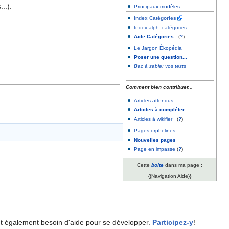
..).
Principaux modèles
Index Catégories
Index alph. catégories
Aide Catégories
(
?
)
Le Jargon Ékopédia
Poser une question...
Bac à sable: vos tests
Comment bien contribuer...
Articles attendus
Articles à compléter
Articles à wikifier
(
?
)
Pages orphelines
Nouvelles pages
Page en impasse
(
?
)
Cette
boite
dans ma page :
{{Navigation Aide}}
ont également besoin d'aide pour se développer.
Participez-y
!