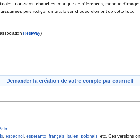
ticales, non-sens, ébauches, manque de références, manque d'images.
naissances
puis rédiger un article sur chaque élément de cette liste.
'association
ResiWay
)
Demander la création de votre compte par courriel!
édia
is
,
espagnol
,
esperanto
,
français
,
italien
,
polonais
, etc. Ces versions 