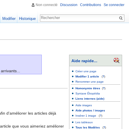
Non connecté
Discussion
Contributions
Se connecter
Modifier
Historique
Aide rapide...
arrivants...
Créer une page
Modifier 1 article
(
?
)
Renommer une page
Homonymie titres
(
?
)
Syntaxe Ékopédia
Liens internes (aide)
Aide images
Aide photos / images
fin d'améliorer les articles déjà
Insérer 1 image
(
?
)
Les tableaux
rticle que vous aimeriez améliorer
Tous les Modèles
(
?
)