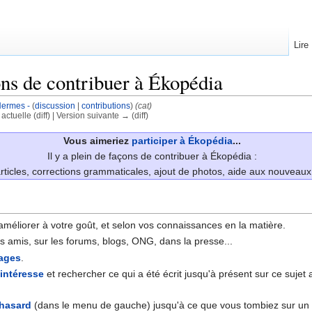
Lire
ons de contribuer à Ékopédia
Hermes -
(
discussion
|
contributions
)
(cat)
 actuelle (diff) | Version suivante → (diff)
Vous aimeriez
participer à Ékopédia
...
Il y a plein de façons de contribuer à Ékopédia :
rticles, corrections grammaticales, ajout de photos, aide aux nouveaux 
améliorer à votre goût, et selon vos connaissances en la matière.
s amis, sur les forums, blogs, ONG, dans la presse...
ages
.
intéresse
et rechercher ce qui a été écrit jusqu'à présent sur ce sujet a
 hasard
(dans le menu de gauche) jusqu'à ce que vous tombiez sur un a