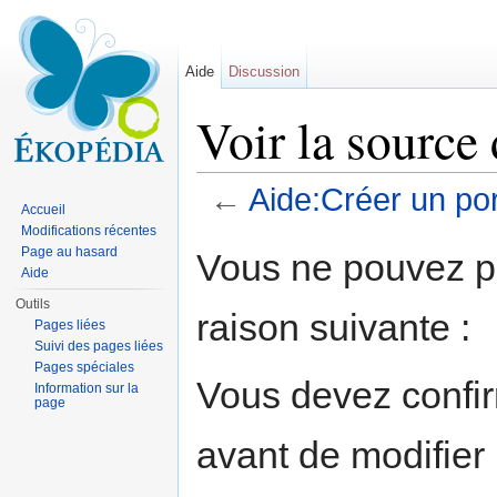
Aide
Discussion
Voir la source
←
Aide:Créer un por
Accueil
Aller à :
navigation
,
rechercher
Modifications récentes
Page au hasard
Vous ne pouvez pa
Aide
Outils
raison suivante :
Pages liées
Suivi des pages liées
Pages spéciales
Vous devez confir
Information sur la
page
avant de modifier 