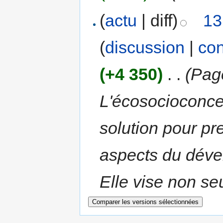
(
actu
| diff)
13
(
discussion
|
con
(+4 350)
‎
. .
(Pag
L'écosocioconc
solution pour p
aspects du déve
Elle vise non se