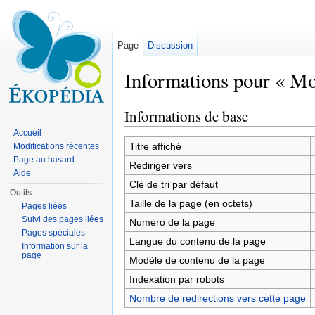
Page
Discussion
Informations pour « Mo
Aller à :
navigation
,
rechercher
Informations de base
Accueil
Titre affiché
Modifications récentes
Page au hasard
Rediriger vers
Aide
Clé de tri par défaut
Outils
Taille de la page (en octets)
Pages liées
Suivi des pages liées
Numéro de la page
Pages spéciales
Langue du contenu de la page
Information sur la
page
Modèle de contenu de la page
Indexation par robots
Nombre de redirections vers cette page